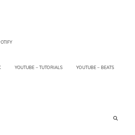
OTIFY
K
YOUTUBE – TUTORIALS
YOUTUBE – BEATS
SEA