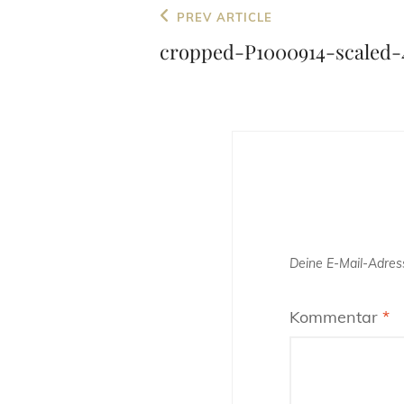
Beitragsnavigation
Previous
PREV ARTICLE
Post
cropped-P1000914-scaled-
Deine E-Mail-Adress
Kommentar
*