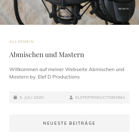
CAT
ALLGEMEIN
LINKS
Abmischen und Mastern
Willkommen auf meiner Webseite Abmischen und
Mastern by. Elef D Productions
POSTED-
BY
BYLINE
5. JULI 2020
ELEFDPRODUCTIONS861
ON
LINE
NEUESTE BEITRÄGE