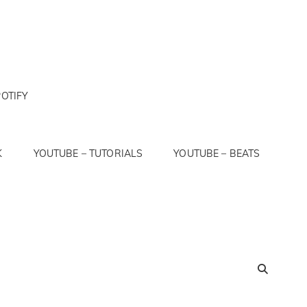
OTIFY
K
YOUTUBE – TUTORIALS
YOUTUBE – BEATS
SEA