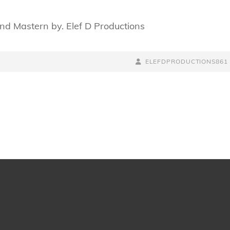
d Mastern by. Elef D Productions
BY
BYLINE
ELEFDPRODUCTIONS861
LINE