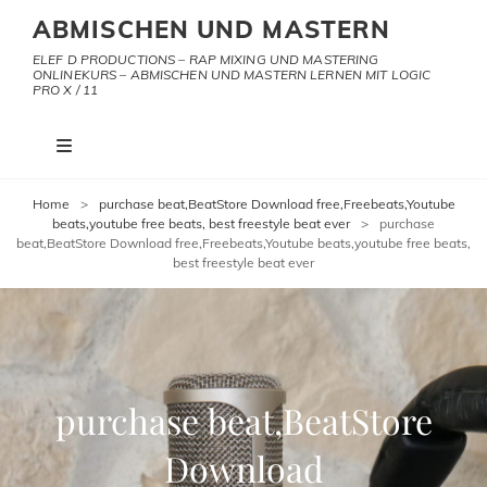
ABMISCHEN UND MASTERN
ELEF D PRODUCTIONS – RAP MIXING UND MASTERING
ONLINEKURS – ABMISCHEN UND MASTERN LERNEN MIT LOGIC
PRO X / 11
Home
>
purchase beat,BeatStore Download free,Freebeats,Youtube
beats,youtube free beats, best freestyle beat ever
>
purchase
beat,BeatStore Download free,Freebeats,Youtube beats,youtube free beats,
best freestyle beat ever
purchase beat,BeatStore
Download